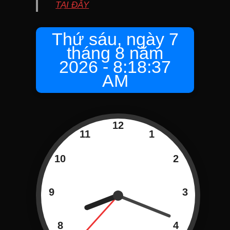
TẠI ĐÂY
Thứ sáu, ngày 7
tháng 8 năm
2026 - 8:18:37
AM
12
11
1
10
2
9
3
8
4