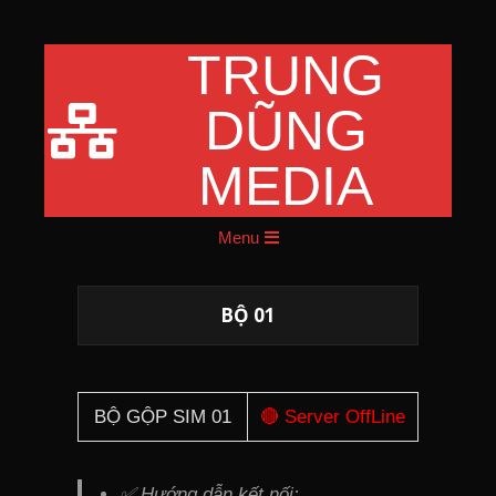
TRUNG
Skip
to
DŨNG
content
MEDIA
Primary
Menu
Navigation
Menu
BỘ 01
BỘ GỘP SIM 01
🔴 Server OffLine
✅ Hướng dẫn kết nối: