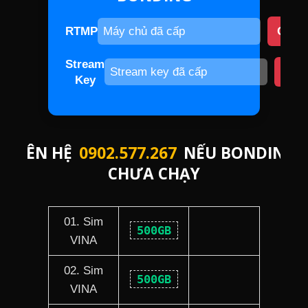
RTMP
COP
Stream
CO
Key
LIÊN HỆ
0902.577.267
NẾU BONDING
CHƯA CHẠY
01. Sim
500GB
VINA
02. Sim
500GB
VINA