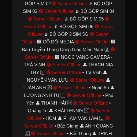
GỘP SIM 02
🔴 Server OffLine
📡 BỘ GỘP
SIM 03
🔴 Server OffLine
📡 BỘ GỘP SIM 04
🔴 Server OffLine
📡 BỘ GỘP SIM 05
🔴
Server OffLine
📡 BỘ GỘP SIM 06
🔴 Server
OffLine
📡 BỘ GỘP 3 SIM 5G
🔴 Server
OffLine
🏢 CỐ ĐÔ MEDIA
🔴 Server OffLine
🏢
Ban Truyền Thông Công Giáo Miền Nam 🇧
🔴
Server OffLine
🏢 NGOC VANG CAMERA -
TRÀ VINH
🔴 Server OffLine
👤 THẠCH NIA
THY 🇹
🔴 Server OffLine
• Trà Vinh 👤
NGUYỄN VĂN LƯU
🔴 Server OffLine
👤
TUẤN ANH 🇦
🔴 Server OffLine
• Nghệ An 👤
LƯƠNG ANH TÚ 🇹
🔴 Server OffLine
• Phú
Yên 👤 THANH HẢI 🇭
🔴 Server OffLine
•
Quảng Trị 👤 KHẢI TENNIS 🇰
🔴 Server
OffLine
• HCM 👤 PHẠM VĂN LÂM 🇱
🔴
Server OffLine
• Bắc Giang 👤 ANH QUANG
🇶
🔴 Server OffLine
• Bắc Giang 👤 TRINH