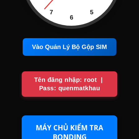
7
5
6
Vào Quản Lý Bộ Gộp SIM
Tên đăng nhập: root |
Pass: quenmatkhau
MÁY CHỦ KIỂM TRA
BONDING