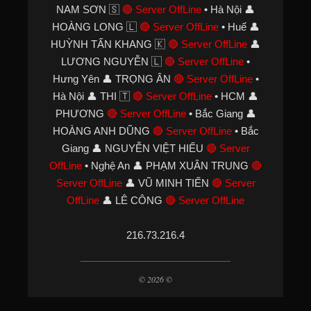
NAM SƠN 🇸
🔴 Server OffLine
• Hà Nội 👤
HOÀNG LONG 🇱
🔴 Server OffLine
• Huế 👤
HUỲNH TẤN KHANG 🇰
🔴 Server OffLine
👤
LƯƠNG NGUYỄN 🇱
🔴 Server OffLine
•
Hưng Yên 👤 TRỌNG ÂN
🔴 Server OffLine
•
Hà Nội 👤 THI 🇹
🔴 Server OffLine
• HCM 👤
PHƯƠNG
🔴 Server OffLine
• Bắc Giang 👤
HOÀNG ANH DŨNG
🔴 Server OffLine
• Bắc
Giang 👤 NGUYỄN VIỆT HIẾU
🔴 Server
OffLine
• Nghệ An 👤 PHẠM XUÂN TRUNG
🔴
Server OffLine
👤 VŨ MINH TIẾN
🔴 Server
OffLine
👤 LÊ CÔNG
🔴 Server OffLine
216.73.216.4
© 2026 ©