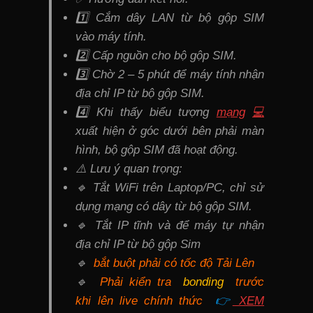
1️⃣ Cắm dây LAN từ bộ gộp SIM
vào máy tính.
2️⃣ Cấp nguồn cho bộ gộp SIM.
3️⃣ Chờ 2 – 5 phút để máy tính nhận
địa chỉ IP từ bộ gộp SIM.
4️⃣ Khi thấy biểu tượng
mạng
💻
xuất hiện ở góc dưới bên phải màn
hình, bộ gộp SIM đã hoạt động.
⚠️ Lưu ý quan trọng:
🔹 Tắt WiFi trên Laptop/PC, chỉ sử
dụng mạng có dây từ bộ gộp SIM.
🔹 Tắt IP tĩnh và để máy tự nhận
địa chỉ IP từ bộ gộp Sim
🔹
bắt buột phải có tốc độ Tải Lên
🔹
Phải kiển tra
bonding
trước
khi lên live chính thức
👉
XEM