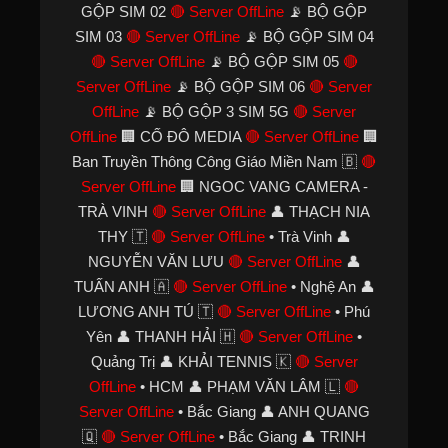
GỘP SIM 02
🔴 Server OffLine
📡 BỘ GỘP
SIM 03
🔴 Server OffLine
📡 BỘ GỘP SIM 04
🔴 Server OffLine
📡 BỘ GỘP SIM 05
🔴
Server OffLine
📡 BỘ GỘP SIM 06
🔴 Server
OffLine
📡 BỘ GỘP 3 SIM 5G
🔴 Server
OffLine
🏢 CỐ ĐÔ MEDIA
🔴 Server OffLine
🏢
Ban Truyền Thông Công Giáo Miền Nam 🇧
🔴
Server OffLine
🏢 NGOC VANG CAMERA -
TRÀ VINH
🔴 Server OffLine
👤 THẠCH NIA
THY 🇹
🔴 Server OffLine
• Trà Vinh 👤
NGUYỄN VĂN LƯU
🔴 Server OffLine
👤
TUẤN ANH 🇦
🔴 Server OffLine
• Nghệ An 👤
LƯƠNG ANH TÚ 🇹
🔴 Server OffLine
• Phú
Yên 👤 THANH HẢI 🇭
🔴 Server OffLine
•
Quảng Trị 👤 KHẢI TENNIS 🇰
🔴 Server
OffLine
• HCM 👤 PHẠM VĂN LÂM 🇱
🔴
Server OffLine
• Bắc Giang 👤 ANH QUANG
🇶
🔴 Server OffLine
• Bắc Giang 👤 TRINH