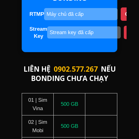
RTMP
COP
Stream
CO
Key
LIÊN HỆ
0902.577.267
NẾU
BONDING CHƯA CHẠY
01 | Sim
500 GB
Vina
02 | Sim
500 GB
Mobi