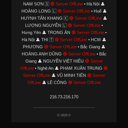
NAM SƠN 🇸
🔴 Server OffLine
• Hà Nội 👤
HOÀNG LONG 🇱
🔴 Server OffLine
• Huế 👤
HUỲNH TẤN KHANG 🇰
🔴 Server OffLine
👤
LƯƠNG NGUYỄN 🇱
🔴 Server OffLine
•
Hưng Yên 👤 TRỌNG ÂN
🔴 Server OffLine
•
Hà Nội 👤 THI 🇹
🔴 Server OffLine
• HCM 👤
PHƯƠNG
🔴 Server OffLine
• Bắc Giang 👤
HOÀNG ANH DŨNG
🔴 Server OffLine
• Bắc
Giang 👤 NGUYỄN VIỆT HIẾU
🔴 Server
OffLine
• Nghệ An 👤 PHẠM XUÂN TRUNG
🔴
Server OffLine
👤 VŨ MINH TIẾN
🔴 Server
OffLine
👤 LÊ CÔNG
🔴 Server OffLine
216.73.216.170
© 2026 ©