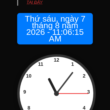
TẠI ĐÂY
Thứ sáu, ngày 7
tháng 8 năm
2026 - 11:06:16
AM
12
11
1
10
2
9
3
8
4