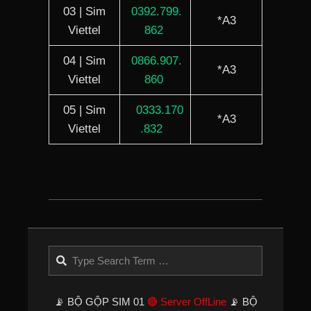
03 | Sim
0392.799.
*A3
Viettel
862
04 | Sim
0866.907.
*A3
Viettel
860
05 | Sim
0333.170
*A3
Viettel
.832
2025-
02-
07
Search
📡 BỘ GỘP SIM 01
🔴 Server OffLine
📡 BỘ