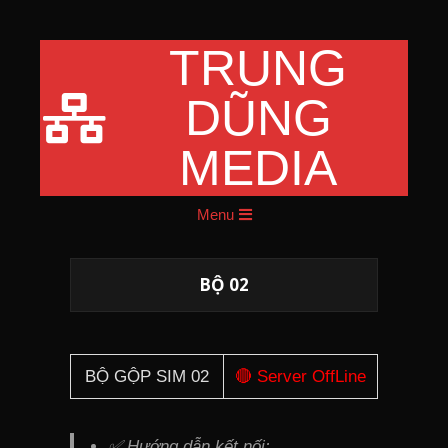
TRUNG
Skip
to
DŨNG
content
MEDIA
Primary
Menu
Navigation
Menu
BỘ 02
BỘ GỘP SIM 02
🔴 Server OffLine
✅ Hướng dẫn kết nối: