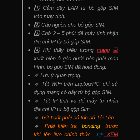
1️⃣ Cắm dây LAN từ bộ gộp SIM
vào máy tính.
2️⃣ Cấp nguồn cho bộ gộp SIM.
3️⃣ Chờ 2 – 5 phút để máy tính nhận
địa chỉ IP từ bộ gộp SIM.
4️⃣ Khi thấy biểu tượng
mạng
💻
xuất hiện ở góc dưới bên phải màn
hình, bộ gộp SIM đã hoạt động.
⚠️ Lưu ý quan trọng:
🔹 Tắt WiFi trên Laptop/PC, chỉ sử
dụng mạng có dây từ bộ gộp SIM.
🔹 Tắt IP tĩnh và để máy tự nhận
địa chỉ IP từ bộ gộp Sim
🔹
bắt buột phải có tốc độ Tải Lên
🔹
Phải kiển tra
bonding
trước
khi lên live chính thức
👉
XEM