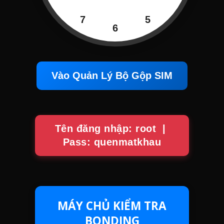
7
5
6
Vào Quản Lý Bộ Gộp SIM
Tên đăng nhập: root |
Pass: quenmatkhau
MÁY CHỦ KIỂM TRA
BONDING