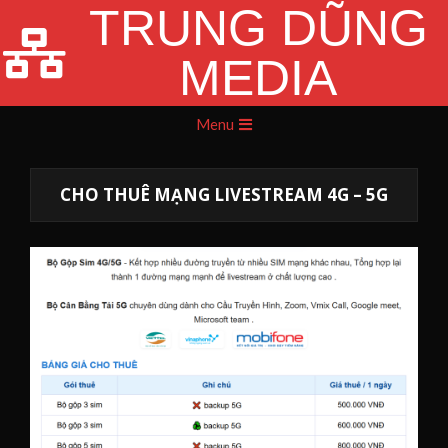
TRUNG DŨNG
Skip
to
MEDIA
content
Primary
Menu
Navigation
Menu
CHO THUÊ MẠNG LIVESTREAM 4G – 5G