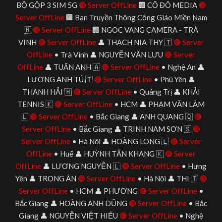
BỘ GỘP 3 SIM 5G
🔴 Server OffLine
🏢 CỐ ĐÔ MEDIA
🔴
Server OffLine
🏢 Ban Truyền Thông Công Giáo Miền Nam
🇧
🔴 Server OffLine
🏢 NGOC VANG CAMERA - TRÀ
VINH
🔴 Server OffLine
👤 THẠCH NIA THY 🇹
🔴 Server
OffLine
• Trà Vinh 👤 NGUYỄN VĂN LƯU
🔴 Server
OffLine
👤 TUẤN ANH 🇦
🔴 Server OffLine
• Nghệ An 👤
LƯƠNG ANH TÚ 🇹
🔴 Server OffLine
• Phú Yên 👤
THANH HẢI 🇭
🔴 Server OffLine
• Quảng Trị 👤 KHẢI
TENNIS 🇰
🔴 Server OffLine
• HCM 👤 PHẠM VĂN LÂM
🇱
🔴 Server OffLine
• Bắc Giang 👤 ANH QUANG 🇶
🔴
Server OffLine
• Bắc Giang 👤 TRINH NAM SƠN 🇸
🔴
Server OffLine
• Hà Nội 👤 HOÀNG LONG 🇱
🔴 Server
OffLine
• Huế 👤 HUỲNH TẤN KHANG 🇰
🔴 Server
OffLine
👤 LƯƠNG NGUYỄN 🇱
🔴 Server OffLine
• Hưng
Yên 👤 TRỌNG ÂN
🔴 Server OffLine
• Hà Nội 👤 THI 🇹
🔴
Server OffLine
• HCM 👤 PHƯƠNG
🔴 Server OffLine
•
Bắc Giang 👤 HOÀNG ANH DŨNG
🔴 Server OffLine
• Bắc
Giang 👤 NGUYỄN VIỆT HIẾU
🔴 Server OffLine
• Nghệ