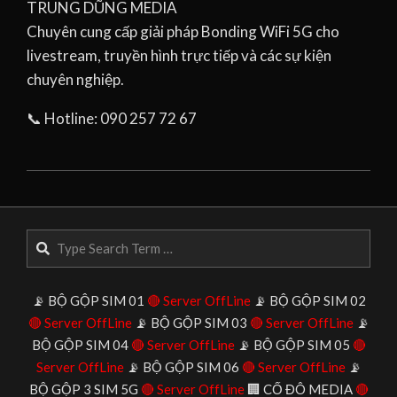
TRUNG DŨNG MEDIA
Chuyên cung cấp giải pháp Bonding WiFi 5G cho
livestream, truyền hình trực tiếp và các sự kiện
chuyên nghiệp.
📞 Hotline: 090 257 72 67
2026-
07-
03
Search
📡 BỘ GỘP SIM 01
🔴 Server OffLine
📡 BỘ GỘP SIM 02
🔴 Server OffLine
📡 BỘ GỘP SIM 03
🔴 Server OffLine
📡
BỘ GỘP SIM 04
🔴 Server OffLine
📡 BỘ GỘP SIM 05
🔴
Server OffLine
📡 BỘ GỘP SIM 06
🔴 Server OffLine
📡
BỘ GỘP 3 SIM 5G
🔴 Server OffLine
🏢 CỐ ĐÔ MEDIA
🔴