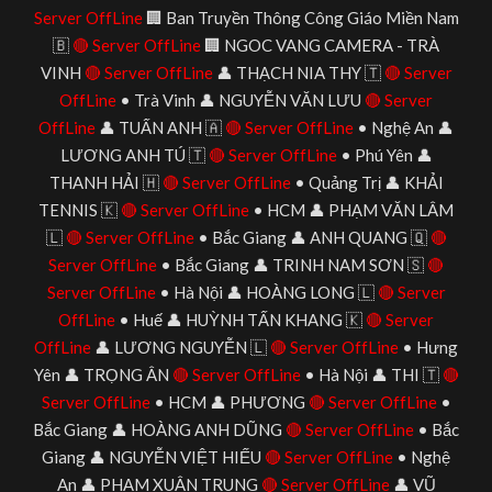
Server OffLine
🏢 Ban Truyền Thông Công Giáo Miền Nam
🇧
🔴 Server OffLine
🏢 NGOC VANG CAMERA - TRÀ
VINH
🔴 Server OffLine
👤 THẠCH NIA THY 🇹
🔴 Server
OffLine
• Trà Vinh 👤 NGUYỄN VĂN LƯU
🔴 Server
OffLine
👤 TUẤN ANH 🇦
🔴 Server OffLine
• Nghệ An 👤
LƯƠNG ANH TÚ 🇹
🔴 Server OffLine
• Phú Yên 👤
THANH HẢI 🇭
🔴 Server OffLine
• Quảng Trị 👤 KHẢI
TENNIS 🇰
🔴 Server OffLine
• HCM 👤 PHẠM VĂN LÂM
🇱
🔴 Server OffLine
• Bắc Giang 👤 ANH QUANG 🇶
🔴
Server OffLine
• Bắc Giang 👤 TRINH NAM SƠN 🇸
🔴
Server OffLine
• Hà Nội 👤 HOÀNG LONG 🇱
🔴 Server
OffLine
• Huế 👤 HUỲNH TẤN KHANG 🇰
🔴 Server
OffLine
👤 LƯƠNG NGUYỄN 🇱
🔴 Server OffLine
• Hưng
Yên 👤 TRỌNG ÂN
🔴 Server OffLine
• Hà Nội 👤 THI 🇹
🔴
Server OffLine
• HCM 👤 PHƯƠNG
🔴 Server OffLine
•
Bắc Giang 👤 HOÀNG ANH DŨNG
🔴 Server OffLine
• Bắc
Giang 👤 NGUYỄN VIỆT HIẾU
🔴 Server OffLine
• Nghệ
An 👤 PHẠM XUÂN TRUNG
🔴 Server OffLine
👤 VŨ