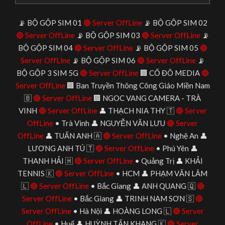
📡 BỘ GỘP SIM 01
🔴 Server OffLine
📡 BỘ GỘP SIM 02
🔴 Server OffLine
📡 BỘ GỘP SIM 03
🔴 Server OffLine
📡
BỘ GỘP SIM 04
🔴 Server OffLine
📡 BỘ GỘP SIM 05
🔴
Server OffLine
📡 BỘ GỘP SIM 06
🔴 Server OffLine
📡
BỘ GỘP 3 SIM 5G
🔴 Server OffLine
🏢 CỐ ĐÔ MEDIA
🔴
Server OffLine
🏢 Ban Truyền Thông Công Giáo Miền Nam
🇧
🔴 Server OffLine
🏢 NGOC VANG CAMERA - TRÀ
VINH
🔴 Server OffLine
👤 THẠCH NIA THY 🇹
🔴 Server
OffLine
• Trà Vinh 👤 NGUYỄN VĂN LƯU
🔴 Server
OffLine
👤 TUẤN ANH 🇦
🔴 Server OffLine
• Nghệ An 👤
LƯƠNG ANH TÚ 🇹
🔴 Server OffLine
• Phú Yên 👤
THANH HẢI 🇭
🔴 Server OffLine
• Quảng Trị 👤 KHẢI
TENNIS 🇰
🔴 Server OffLine
• HCM 👤 PHẠM VĂN LÂM
🇱
🔴 Server OffLine
• Bắc Giang 👤 ANH QUANG 🇶
🔴
Server OffLine
• Bắc Giang 👤 TRINH NAM SƠN 🇸
🔴
Server OffLine
• Hà Nội 👤 HOÀNG LONG 🇱
🔴 Server
OffLine
• Huế 👤 HUỲNH TẤN KHANG 🇰
🔴 Server