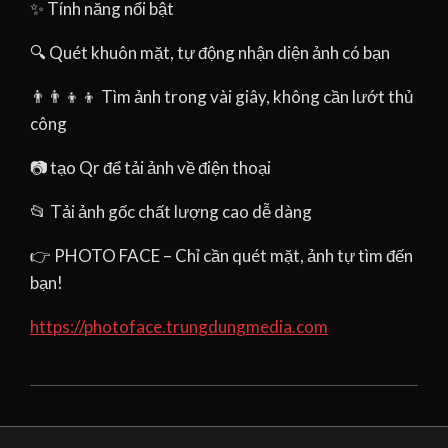
✨ Tính năng nổi bật
🔍 Quét khuôn mặt, tự động nhận diện ảnh có bạn
👨‍👨‍👦‍👦 Tìm ảnh trong vài giây, không cần lướt thủ
công
📷 tạo Qr để tải ảnh về điện thoại
📂 Tải ảnh gốc chất lượng cao dễ dàng
👉 PHOTO FACE – Chỉ cần quét mặt, ảnh tự tìm đến
bạn!
https://photoface.trungdungmedia.com
2026-
02-
23