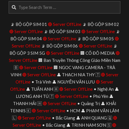
Search
📡 BỘ GỘP SIM 01
🔴 Server OffLine
📡 BỘ GỘP SIM 02
🔴 Server OffLine
📡 BỘ GỘP SIM 03
🔴 Server OffLine
📡
BỘ GỘP SIM 04
🔴 Server OffLine
📡 BỘ GỘP SIM 05
🔴
Server OffLine
📡 BỘ GỘP SIM 06
🔴 Server OffLine
📡
BỘ GỘP 3 SIM 5G
🔴 Server OffLine
🏢 CỐ ĐÔ MEDIA
🔴
Server OffLine
🏢 Ban Truyền Thông Công Giáo Miền Nam
🇧
🔴 Server OffLine
🏢 NGOC VANG CAMERA - TRÀ
VINH
🔴 Server OffLine
👤 THẠCH NIA THY 🇹
🔴 Server
OffLine
• Trà Vinh 👤 NGUYỄN VĂN LƯU
🔴 Server
OffLine
👤 TUẤN ANH 🇦
🔴 Server OffLine
• Nghệ An 👤
LƯƠNG ANH TÚ 🇹
🔴 Server OffLine
• Phú Yên 👤
THANH HẢI 🇭
🔴 Server OffLine
• Quảng Trị 👤 KHẢI
TENNIS 🇰
🔴 Server OffLine
• HCM 👤 PHẠM VĂN LÂM
🇱
🔴 Server OffLine
• Bắc Giang 👤 ANH QUANG 🇶
🔴
Server OffLine
• Bắc Giang 👤 TRINH NAM SƠN 🇸
🔴