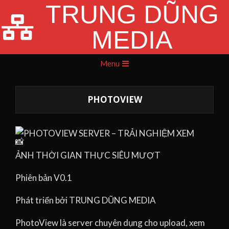
TRUNG DŨNG
Skip
to
MEDIA
content
Primary
Menu
Navigation
Menu
PHOTOVIEW
PHOTOVIEW SERVER – TRẢI NGHIỆM XEM
ẢNH THỜI GIAN THỰC SIÊU MƯỢT
Phiên bản V0.1
Phát triển bởi TRUNG DŨNG MEDIA
PhotoView là server chuyên dụng cho upload, xem