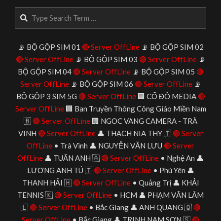
23
Search
📡 BỘ GỘP SIM 01
🔴 Server OffLine
📡 BỘ GỘP SIM 02
🔴 Server OffLine
📡 BỘ GỘP SIM 03
🔴 Server OffLine
📡
BỘ GỘP SIM 04
🔴 Server OffLine
📡 BỘ GỘP SIM 05
🔴
Server OffLine
📡 BỘ GỘP SIM 06
🔴 Server OffLine
📡
BỘ GỘP 3 SIM 5G
🔴 Server OffLine
🏢 CỐ ĐÔ MEDIA
🔴
Server OffLine
🏢 Ban Truyền Thông Công Giáo Miền Nam
🇧
🔴 Server OffLine
🏢 NGOC VANG CAMERA - TRÀ
VINH
🔴 Server OffLine
👤 THẠCH NIA THY 🇹
🔴 Server
OffLine
• Trà Vinh 👤 NGUYỄN VĂN LƯU
🔴 Server
OffLine
👤 TUẤN ANH 🇦
🔴 Server OffLine
• Nghệ An 👤
LƯƠNG ANH TÚ 🇹
🔴 Server OffLine
• Phú Yên 👤
THANH HẢI 🇭
🔴 Server OffLine
• Quảng Trị 👤 KHẢI
TENNIS 🇰
🔴 Server OffLine
• HCM 👤 PHẠM VĂN LÂM
🇱
🔴 Server OffLine
• Bắc Giang 👤 ANH QUANG 🇶
🔴
Server OffLine
• Bắc Giang 👤 TRINH NAM SƠN 🇸
🔴