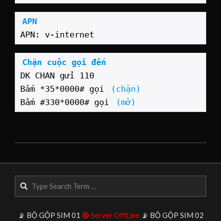
APN
APN: v-internet
Chặn cuộc gọi đến
DK CHAN gửi 110
Bấm *35*0000# gọi 
(chặn)
Bấm #330*0000# gọi 
(mở)
2024-
08-
10
Search
📡 BỘ GỘP SIM 01
🔴 Server OffLine
📡 BỘ GỘP SIM 02