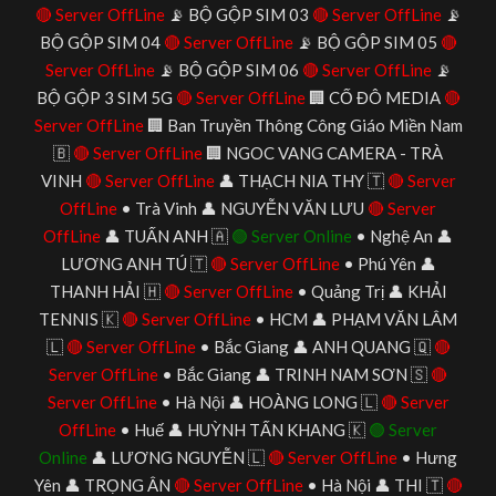
🔴 Server OffLine
📡 BỘ GỘP SIM 03
🔴 Server OffLine
📡
BỘ GỘP SIM 04
🔴 Server OffLine
📡 BỘ GỘP SIM 05
🔴
Server OffLine
📡 BỘ GỘP SIM 06
🔴 Server OffLine
📡
BỘ GỘP 3 SIM 5G
🔴 Server OffLine
🏢 CỐ ĐÔ MEDIA
🔴
Server OffLine
🏢 Ban Truyền Thông Công Giáo Miền Nam
🇧
🔴 Server OffLine
🏢 NGOC VANG CAMERA - TRÀ
VINH
🔴 Server OffLine
👤 THẠCH NIA THY 🇹
🔴 Server
OffLine
• Trà Vinh 👤 NGUYỄN VĂN LƯU
🔴 Server
OffLine
👤 TUẤN ANH 🇦
🟢 Server Online
• Nghệ An 👤
LƯƠNG ANH TÚ 🇹
🔴 Server OffLine
• Phú Yên 👤
THANH HẢI 🇭
🔴 Server OffLine
• Quảng Trị 👤 KHẢI
TENNIS 🇰
🔴 Server OffLine
• HCM 👤 PHẠM VĂN LÂM
🇱
🔴 Server OffLine
• Bắc Giang 👤 ANH QUANG 🇶
🔴
Server OffLine
• Bắc Giang 👤 TRINH NAM SƠN 🇸
🔴
Server OffLine
• Hà Nội 👤 HOÀNG LONG 🇱
🔴 Server
OffLine
• Huế 👤 HUỲNH TẤN KHANG 🇰
🟢 Server
Online
👤 LƯƠNG NGUYỄN 🇱
🔴 Server OffLine
• Hưng
Yên 👤 TRỌNG ÂN
🔴 Server OffLine
• Hà Nội 👤 THI 🇹
🔴