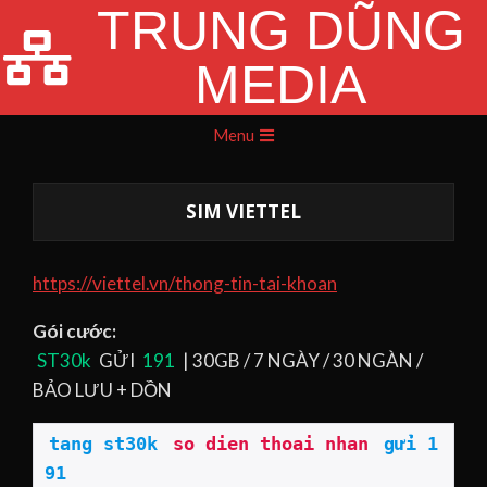
TRUNG DŨNG
Skip
to
MEDIA
content
Primary
Menu
Navigation
Menu
SIM VIETTEL
https://viettel.vn/thong-tin-tai-khoan
Gói cước:
ST30k
GỬI
191
| 30GB / 7 NGÀY / 30 NGÀN /
BẢO LƯU + DỒN
tang st30k
so dien thoai nhan
gửi 1
91