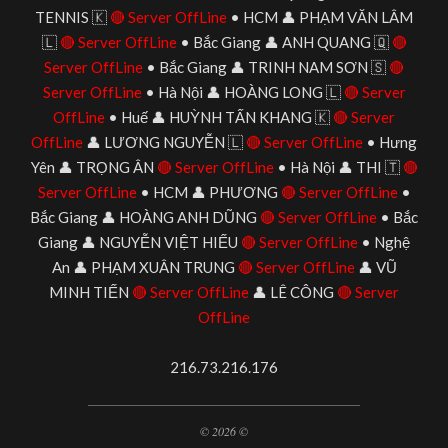
TENNIS 🇰
🔴 Server OffLine
• HCM 👤 PHẠM VĂN LÂM
🇱
🔴 Server OffLine
• Bắc Giang 👤 ANH QUANG 🇶
🔴
Server OffLine
• Bắc Giang 👤 TRINH NAM SƠN 🇸
🔴
Server OffLine
• Hà Nội 👤 HOÀNG LONG 🇱
🔴 Server
OffLine
• Huế 👤 HUỲNH TẤN KHANG 🇰
🔴 Server
OffLine
👤 LƯƠNG NGUYỄN 🇱
🔴 Server OffLine
• Hưng
Yên 👤 TRỌNG ÂN
🔴 Server OffLine
• Hà Nội 👤 THI 🇹
🔴
Server OffLine
• HCM 👤 PHƯƠNG
🔴 Server OffLine
•
Bắc Giang 👤 HOÀNG ANH DŨNG
🔴 Server OffLine
• Bắc
Giang 👤 NGUYỄN VIỆT HIẾU
🔴 Server OffLine
• Nghệ
An 👤 PHẠM XUÂN TRUNG
🔴 Server OffLine
👤 VŨ
MINH TIẾN
🔴 Server OffLine
👤 LÊ CÔNG
🔴 Server
OffLine
216.73.216.176
© 2026 ©