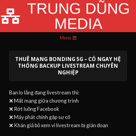
TRUNG DŨNG
Skip
to
MEDIA
content
Primary
Menu
Navigation
Menu
THUÊ MẠNG BONDING 5G – CÓ NGAY HỆ
THỐNG BACKUP LIVESTREAM CHUYÊN
NGHIỆP
Bạn lo lắng đang livestream thì:
❌ Mất mạng giữa chương trình
❌ Rớt luồng Facebook
❌ Máy phát chính gặp sự cố
❌ Khán giả bỏ xem vì livestream bị gián đoạn