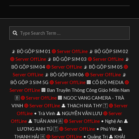
2026-
06-
22
Search
📡 BỘ GỘP SIM 01
🔴 Server OffLine
📡 BỘ GỘP SIM 02
🔴 Server OffLine
📡 BỘ GỘP SIM 03
🔴 Server OffLine
📡
BỘ GỘP SIM 04
🔴 Server OffLine
📡 BỘ GỘP SIM 05
🔴
Server OffLine
📡 BỘ GỘP SIM 06
🔴 Server OffLine
📡
BỘ GỘP 3 SIM 5G
🔴 Server OffLine
🏢 CỐ ĐÔ MEDIA
🔴
Server OffLine
🏢 Ban Truyền Thông Công Giáo Miền Nam
🇧
🔴 Server OffLine
🏢 NGOC VANG CAMERA - TRÀ
VINH
🔴 Server OffLine
👤 THẠCH NIA THY 🇹
🔴 Server
OffLine
• Trà Vinh 👤 NGUYỄN VĂN LƯU
🔴 Server
OffLine
👤 TUẤN ANH 🇦
🔴 Server OffLine
• Nghệ An 👤
LƯƠNG ANH TÚ 🇹
🔴 Server OffLine
• Phú Yên 👤
THANH HẢI 🇭
🔴 Server OffLine
• Quảng Trị 👤 KHẢI