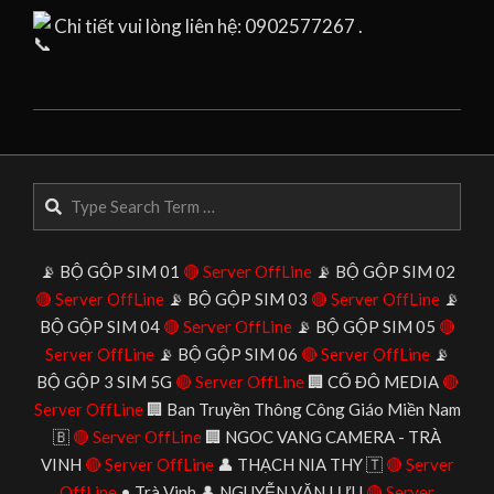
Chi tiết vui lòng liên hệ: 0902577267 .
2025-
06-
18
Search
📡 BỘ GỘP SIM 01
🔴 Server OffLine
📡 BỘ GỘP SIM 02
🔴 Server OffLine
📡 BỘ GỘP SIM 03
🔴 Server OffLine
📡
BỘ GỘP SIM 04
🔴 Server OffLine
📡 BỘ GỘP SIM 05
🔴
Server OffLine
📡 BỘ GỘP SIM 06
🔴 Server OffLine
📡
BỘ GỘP 3 SIM 5G
🔴 Server OffLine
🏢 CỐ ĐÔ MEDIA
🔴
Server OffLine
🏢 Ban Truyền Thông Công Giáo Miền Nam
🇧
🔴 Server OffLine
🏢 NGOC VANG CAMERA - TRÀ
VINH
🔴 Server OffLine
👤 THẠCH NIA THY 🇹
🔴 Server
OffLine
• Trà Vinh 👤 NGUYỄN VĂN LƯU
🔴 Server