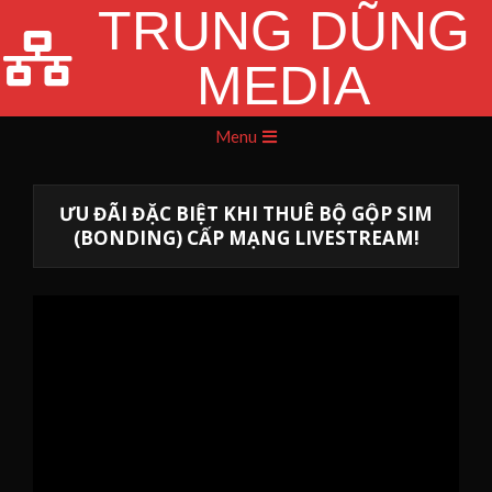
TRUNG DŨNG
Skip
to
MEDIA
content
Primary
Menu
Navigation
Menu
ƯU ĐÃI ĐẶC BIỆT KHI THUÊ BỘ GỘP SIM
(BONDING) CẤP MẠNG LIVESTREAM!