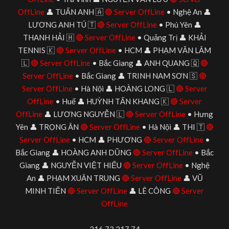
OffLine
👤 TUẤN ANH 🇦
🔴 Server OffLine
• Nghệ An 👤
LƯƠNG ANH TÚ 🇹
🔴 Server OffLine
• Phú Yên 👤
THANH HẢI 🇭
🔴 Server OffLine
• Quảng Trị 👤 KHẢI
TENNIS 🇰
🔴 Server OffLine
• HCM 👤 PHẠM VĂN LÂM
🇱
🔴 Server OffLine
• Bắc Giang 👤 ANH QUANG 🇶
🔴
Server OffLine
• Bắc Giang 👤 TRINH NAM SƠN 🇸
🔴
Server OffLine
• Hà Nội 👤 HOÀNG LONG 🇱
🔴 Server
OffLine
• Huế 👤 HUỲNH TẤN KHANG 🇰
🔴 Server
OffLine
👤 LƯƠNG NGUYỄN 🇱
🔴 Server OffLine
• Hưng
Yên 👤 TRỌNG ÂN
🔴 Server OffLine
• Hà Nội 👤 THI 🇹
🔴
Server OffLine
• HCM 👤 PHƯƠNG
🔴 Server OffLine
•
Bắc Giang 👤 HOÀNG ANH DŨNG
🔴 Server OffLine
• Bắc
Giang 👤 NGUYỄN VIỆT HIẾU
🔴 Server OffLine
• Nghệ
An 👤 PHẠM XUÂN TRUNG
🔴 Server OffLine
👤 VŨ
MINH TIẾN
🔴 Server OffLine
👤 LÊ CÔNG
🔴 Server
OffLine
216.73.217.74