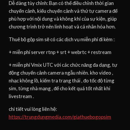
Dễ dàng tùy chỉnh: Bạn có thể điều chỉnh thời gian
chuyển cảnh, kiểu chuyển cảnh và thứ tự camera để
phù hợp với nội dung và không khí của sự kiện, giúp
chương trình trở nên linh hoạt và cá nhân hóa hơn.
Thuê bộ gộp sim sẽ có các dịch vụ miễn phí đi kèm :
+ miễn phí server rtnp + srt + webrtc + restream
+ miễn phí Vmix UTC với các chức năng đa dạng, tự
động chuyển cảnh camera ngẫu nhiên. kho video ,
nhạc không lồ, kiểm tra trạng thái , đo tốc độ từng
sim, từng nhà mạng , để cho kết quá tốt nhất khi
livestream .
chi tiết vui lòng liên hệ:
https://trungdungmedia.com/giathuebogopsim