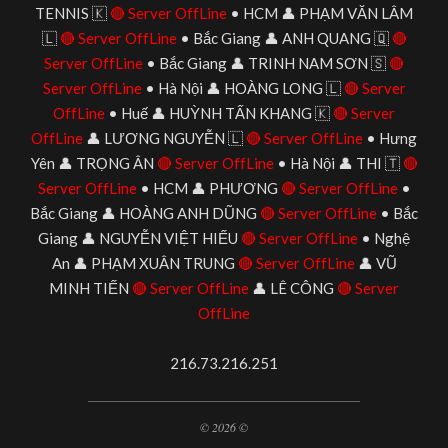
TENNIS 🇰
🔴 Server OffLine
• HCM 👤 PHẠM VĂN LÂM
🇱
🔴 Server OffLine
• Bắc Giang 👤 ANH QUANG 🇶
🔴
Server OffLine
• Bắc Giang 👤 TRINH NAM SƠN 🇸
🔴
Server OffLine
• Hà Nội 👤 HOÀNG LONG 🇱
🔴 Server
OffLine
• Huế 👤 HUỲNH TẤN KHANG 🇰
🔴 Server
OffLine
👤 LƯƠNG NGUYỄN 🇱
🔴 Server OffLine
• Hưng
Yên 👤 TRỌNG ÂN
🔴 Server OffLine
• Hà Nội 👤 THI 🇹
🔴
Server OffLine
• HCM 👤 PHƯƠNG
🔴 Server OffLine
•
Bắc Giang 👤 HOÀNG ANH DŨNG
🔴 Server OffLine
• Bắc
Giang 👤 NGUYỄN VIỆT HIẾU
🔴 Server OffLine
• Nghệ
An 👤 PHẠM XUÂN TRUNG
🔴 Server OffLine
👤 VŨ
MINH TIẾN
🔴 Server OffLine
👤 LÊ CÔNG
🔴 Server
OffLine
216.73.216.251
© 2026 ©