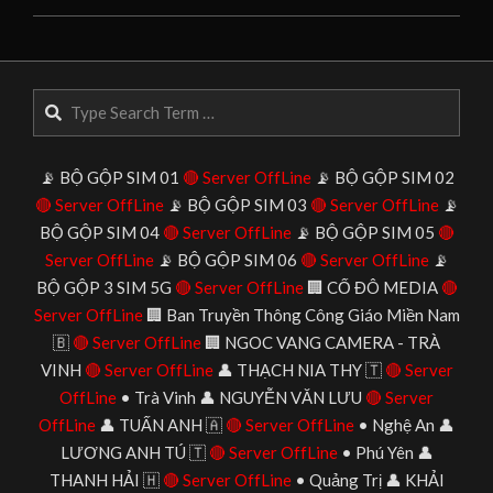
2025-
06-
24
Search
📡 BỘ GỘP SIM 01
🔴 Server OffLine
📡 BỘ GỘP SIM 02
🔴 Server OffLine
📡 BỘ GỘP SIM 03
🔴 Server OffLine
📡
BỘ GỘP SIM 04
🔴 Server OffLine
📡 BỘ GỘP SIM 05
🔴
Server OffLine
📡 BỘ GỘP SIM 06
🔴 Server OffLine
📡
BỘ GỘP 3 SIM 5G
🔴 Server OffLine
🏢 CỐ ĐÔ MEDIA
🔴
Server OffLine
🏢 Ban Truyền Thông Công Giáo Miền Nam
🇧
🔴 Server OffLine
🏢 NGOC VANG CAMERA - TRÀ
VINH
🔴 Server OffLine
👤 THẠCH NIA THY 🇹
🔴 Server
OffLine
• Trà Vinh 👤 NGUYỄN VĂN LƯU
🔴 Server
OffLine
👤 TUẤN ANH 🇦
🔴 Server OffLine
• Nghệ An 👤
LƯƠNG ANH TÚ 🇹
🔴 Server OffLine
• Phú Yên 👤
THANH HẢI 🇭
🔴 Server OffLine
• Quảng Trị 👤 KHẢI