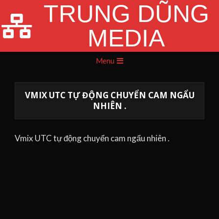
TRUNG DŨNG
Skip
to
MEDIA
content
Primary
Menu
Navigation
Menu
VMIX UTC TỰ ĐỘNG CHUYỂN CAM NGẨU
NHIÊN .
Vmix UTC tự động chuyển cam ngẩu nhiên .